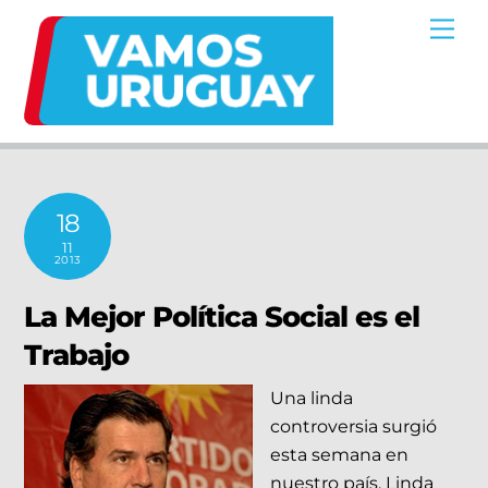
Skip
Me
to
content
18
11
2013
La Mejor Política Social es el
Trabajo
Una linda
controversia surgió
esta semana en
nuestro país. Linda