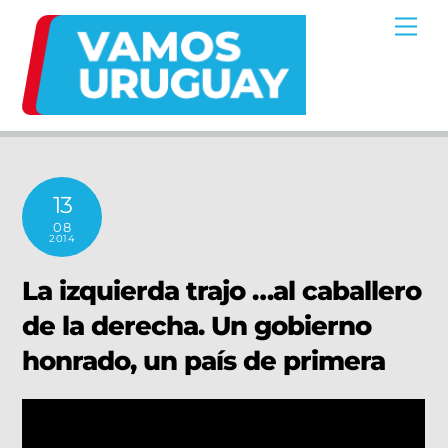
Skip
Me
to
content
13
08
2014
La izquierda trajo …al caballero
de la derecha. Un gobierno
honrado, un país de primera