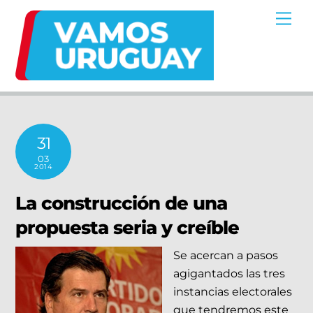
Skip
Me
to
content
31
03
2014
La construcción de una
propuesta seria y creíble
Se acercan a pasos
agigantados las tres
instancias electorales
que tendremos este