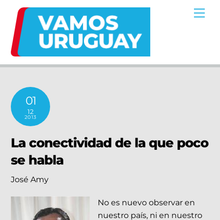
Skip
Me
to
content
01
12
2013
La conectividad de la que poco
se habla
José Amy
No es nuevo observar en
nuestro país, ni en nuestro