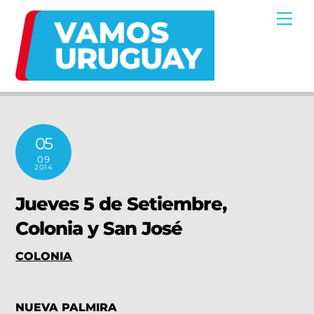
Skip
Me
to
content
05
09
2014
Jueves 5 de Setiembre,
Colonia y San José
COLONIA
NUEVA PALMIRA