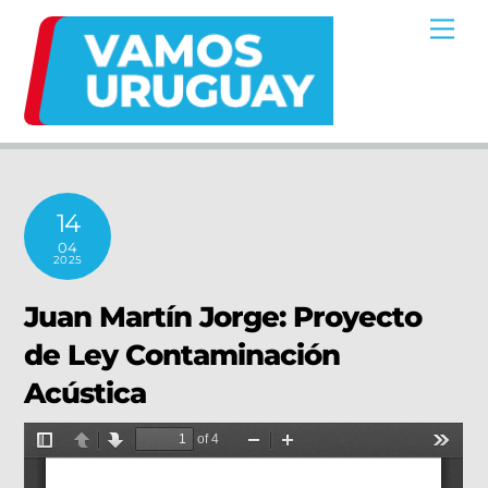
Skip
Me
to
content
14
04
2025
Juan Martín Jorge: Proyecto
de Ley Contaminación
Acústica