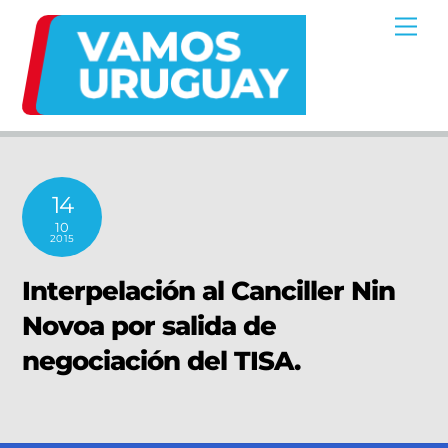
Skip
Me
to
content
14
10
2015
Interpelación al Canciller Nin
Novoa por salida de
negociación del TISA.