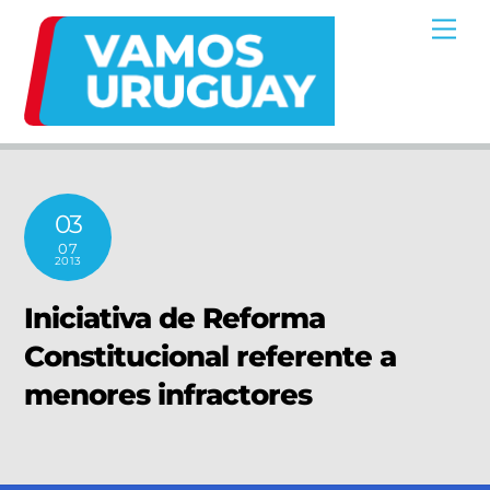
Skip
Me
to
content
03
07
2013
Iniciativa de Reforma
Constitucional referente a
menores infractores