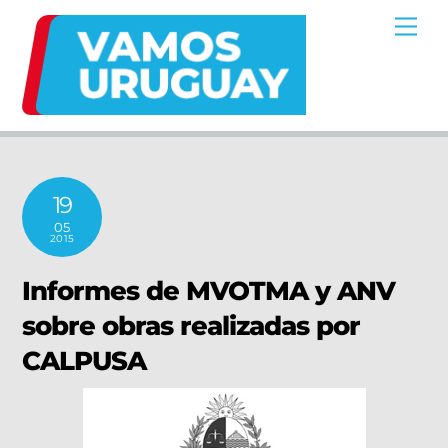
Skip
Me
to
content
19
05
2015
Informes de MVOTMA y ANV
sobre obras realizadas por
CALPUSA