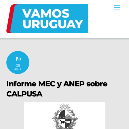
Skip
Me
to
content
19
05
2015
Informe MEC y ANEP sobre
CALPUSA