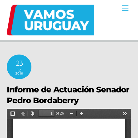
Skip
Me
to
content
23
12
2016
Informe de Actuación Senador
Pedro Bordaberry