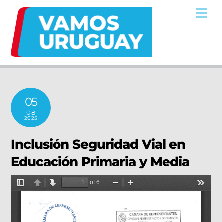
Skip
Me
to
content
05
08
2025
Inclusión Seguridad Vial en
Educación Primaria y Media