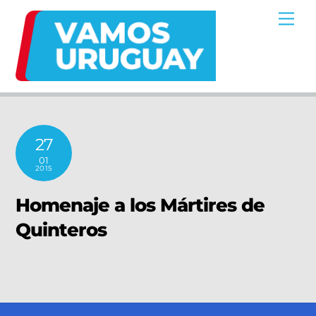
Skip
Me
to
content
27
01
2015
Homenaje a los Mártires de
Quinteros