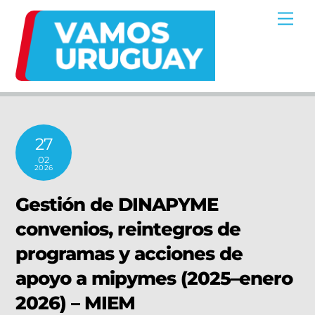
Skip
Me
to
content
27
02
2026
Gestión de DINAPYME
convenios, reintegros de
programas y acciones de
apoyo a mipymes (2025–enero
2026) – MIEM