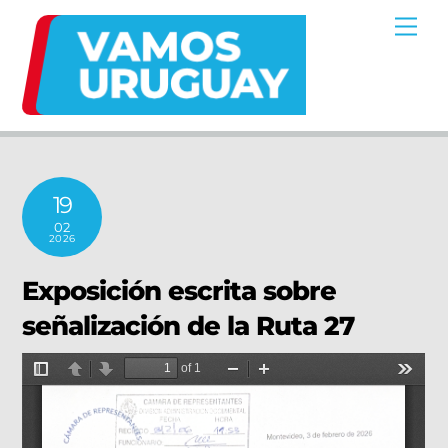
Skip
Me
to
content
19
02
2026
Exposición escrita sobre
señalización de la Ruta 27