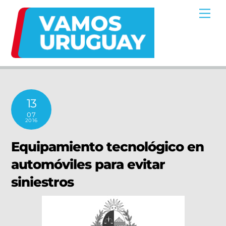
Skip
Me
to
content
13
07
2016
Equipamiento tecnológico en
automóviles para evitar
siniestros