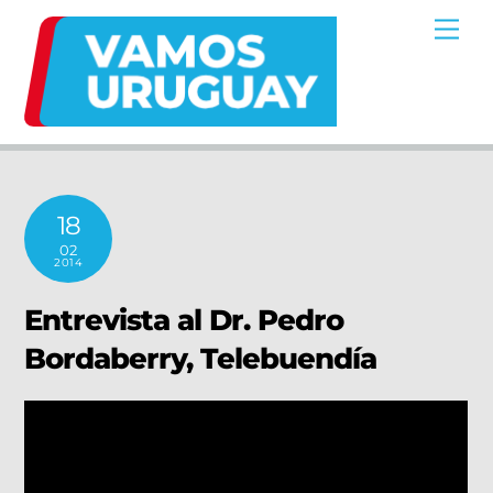
Skip
Me
to
content
18
02
2014
Entrevista al Dr. Pedro
Bordaberry, Telebuendía