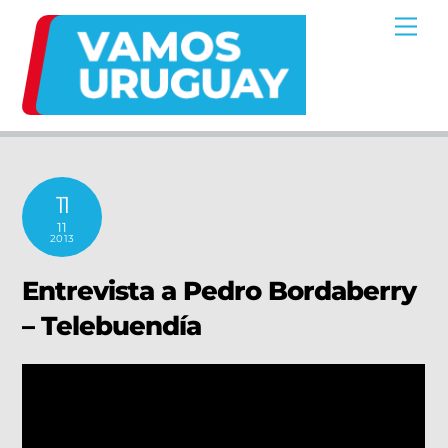
Skip
Me
to
content
11
11
2013
Entrevista a Pedro Bordaberry
– Telebuendía