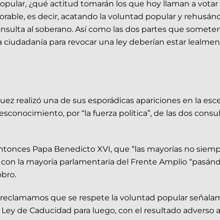
 popular, ¿qué actitud tomarán los que hoy llaman a votar
orable, es decir, acatando la voluntad popular y rehusánd
sulta al soberano. Así como las dos partes que someten 
a ciudadanía para revocar una ley deberían estar lealment
z realizó una de sus esporádicas apariciones en la esce
 desconocimiento, por “la fuerza política”, de las dos con
entonces Papa Benedicto XVI, que “las mayorías no siempre
ó con la mayoría parlamentaria del Frente Amplio “pasándo
obro.
 reclamamos que se respete la voluntad popular señala
la Ley de Caducidad para luego, con el resultado adverso 