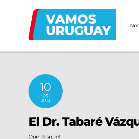
Skip
to
content
Not
10
05
2013
El Dr. Tabaré Vázq
Ope Pasquet