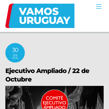
Skip
Me
to
content
30
09
2016
Ejecutivo Ampliado / 22 de
Octubre