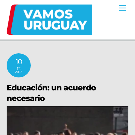
Skip
Me
to
content
10
12
2013
Educación: un acuerdo
necesario