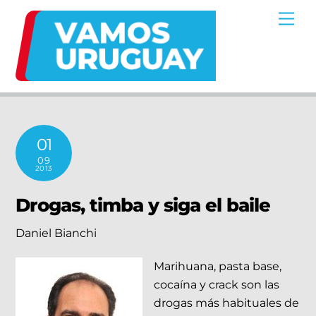
Skip
Me
to
content
01
09
2013
Drogas, timba y siga el baile
Daniel Bianchi
Marihuana, pasta base,
cocaína y crack son las
drogas más habituales de