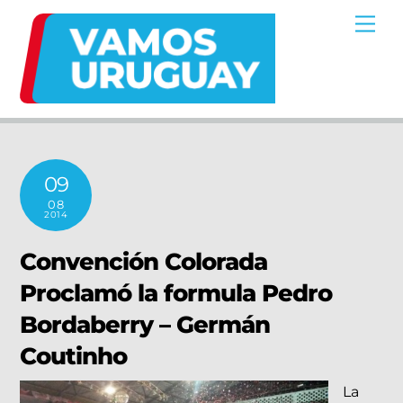
Skip
Me
to
content
09
08
2014
Convención Colorada
Proclamó la formula Pedro
Bordaberry – Germán
Coutinho
La