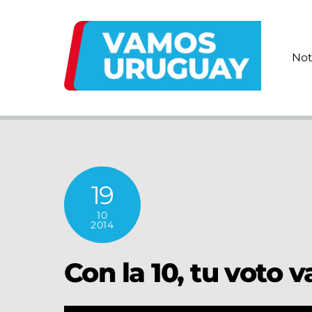
Skip
to
content
Not
19
10
2014
Con la 10, tu voto v