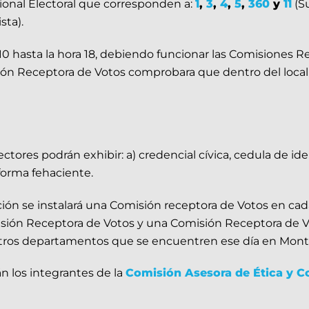
cional Electoral que corresponden a:
1
,
3
,
4
,
5
,
360
y
11
(Su
sta).
ra 10 hasta la hora 18, debiendo funcionar las Comisiones 
isión Receptora de Votos comprobara que dentro del loca
lectores podrán exhibir: a) credencial cívica, cedula de i
forma fehaciente.
ión se instalará una Comisión receptora de Votos en cad
ión Receptora de Votos y una Comisión Receptora de Vot
otros departamentos que se encuentren ese día en Mont
n los integrantes de la
Comisión Asesora de Ética y C