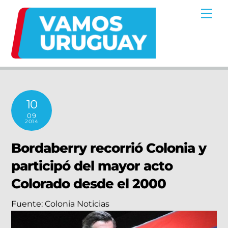
Skip
Me
to
content
10
09
2014
Bordaberry recorrió Colonia y
participó del mayor acto
Colorado desde el 2000
Fuente:
Colonia Noticias