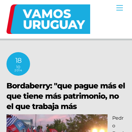
Skip
Me
to
content
18
10
2014
Bordaberry: "que pague más el
que tiene más patrimonio, no
el que trabaja más
Pedr
o