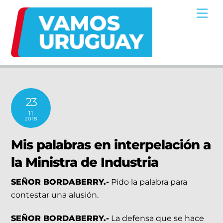
Skip
Me
to
content
23
11
2018
Mis palabras en interpelación a
la Ministra de Industria
SEÑOR BORDABERRY.-
Pido la palabra para
contestar una alusión.
SEÑOR BORDABERRY.-
La defensa que se hace