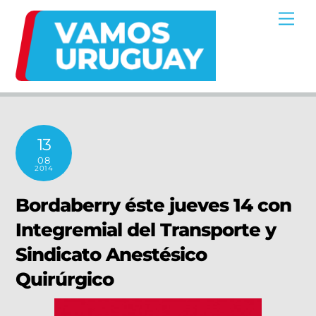
Skip
Me
to
content
13
08
2014
Bordaberry éste jueves 14 con
Integremial del Transporte y
Sindicato Anestésico
Quirúrgico