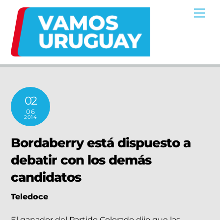
Skip
Me
to
content
02
06
2014
Bordaberry está dispuesto a
debatir con los demás
candidatos
Teledoce
El ganador del Partido Colorado dijo que las