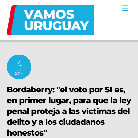
Skip
Me
to
content
16
10
2014
Bordaberry: "el voto por SI es,
en primer lugar, para que la ley
penal proteja a las víctimas del
delito y a los ciudadanos
honestos"