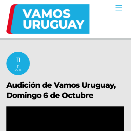
Skip
Me
to
content
11
11
2013
Audición de Vamos Uruguay,
Domingo 6 de Octubre