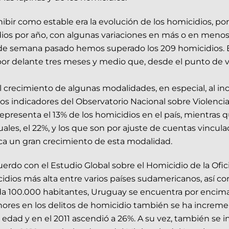
hibir como estable era la evolución de los homicidios, p
ios por año, con algunas variaciones en más o en menos
n de semana pasado hemos superado los 209 homicidios. E
or delante tres meses y medio que, desde el punto de vis
crecimiento de algunas modalidades, en especial, al in
s indicadores del Observatorio Nacional sobre Violencia y
 representa el 13% de los homicidios en el país, mientras
uales, el 22%, y los que son por ajuste de cuentas vincul
lica un gran crecimiento de esta modalidad.
rdo con el Estudio Global sobre el Homicidio de la Ofic
icidios más alta entre varios países sudamericanos, así 
da 100.000 habitantes, Uruguay se encuentra por encima
menores en los delitos de homicidio también se ha incre
edad y en el 2011 ascendió a 26%. A su vez, también se 