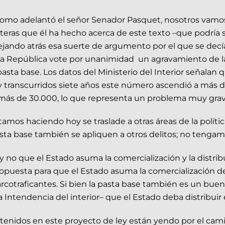
 como adelantó el señor Senador Pasquet, nosotros vamo
 certeras que él ha hecho acerca de este texto –que podr
ejando atrás esa suerte de argumento por el que se decí
a República vote por unanimidad un agravamiento de la
asta base. Los datos del Ministerio del Interior señalan 
transcurridos siete años este número ascendió a más de 
 más de 30.000, lo que representa un problema muy gra
amos haciendo hoy se traslade a otras áreas de la polític
asta base también se apliquen a otros delitos; no tenga
 no que el Estado asuma la comercialización y la distr
opuesta para que el Estado asuma la comercialización d
cotraficantes. Si bien la pasta base también es un buen 
 Intendencia del interior– que el Estado deba distribuir 
enidos en este proyecto de ley están yendo por el c