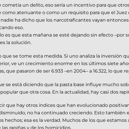
e cometía un delito, eso sería un incentivo para que otr
e como atenuante o como un requisito para que el Juez 
adie ha dicho que los narcotraficantes vayan entonces 
cando eso.
es que esta mañana se esté dejando sin efecto –por suert
s la solución.
 que se tome esta medida. Si uno analiza la inversión q
terior, ve un crecimiento enorme en los últimos siete añ
ñas, que pasaron de ser 6.933 –en 2004– a 16.322, lo que 
que se está diciendo que la pasta base influye mucho s
ular que otra cosa. En la actualidad, hay casi dos rapiña
decir que hay otros índices que han evolucionado posi
a disminuido, no ha continuado creciendo. Esto también 
s hechos; esa es la verdad. Muchos de los que estamos
as rapiñas y de los homicidios.