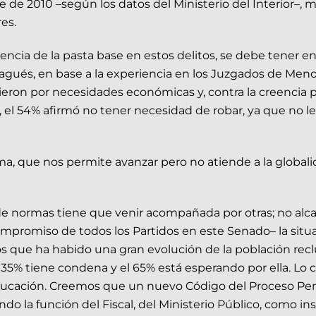
e de 2010 –según los datos del Ministerio del Interior–,
es.
luencia de la pasta base en estos delitos, se debe tener 
agués, en base a la experiencia en los Juzgados de Meno
ieron por necesidades económicas y, contra la creencia p
ez, el 54% afirmó no tener necesidad de robar, ya que no l
a, que nos permite avanzar pero no atiende a la globali
e normas tiene que venir acompañada por otras; no alca
promiso de todos los Partidos en este Senado– la situac
 que ha habido una gran evolución de la población reclus
el 35% tiene condena y el 65% está esperando por ella. Lo
eeducación. Creemos que un nuevo Código del Proceso Pen
 la función del Fiscal, del Ministerio Público, como ins