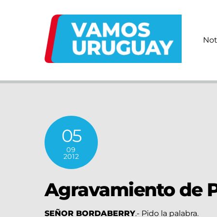
Skip
to
content
Not
05
09
2012
Agravamiento de P
SEÑOR BORDABERRY
.- Pido la palabra.