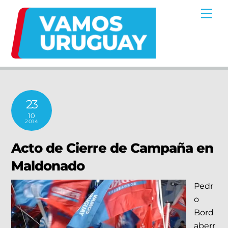
Skip
Me
to
content
23
10
2014
Acto de Cierre de Campaña en
Maldonado
Pedr
o
Bord
aberr