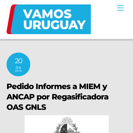
Skip
Me
to
content
20
04
2015
Pedido Informes a MIEM y
ANCAP por Regasificadora
OAS GNLS