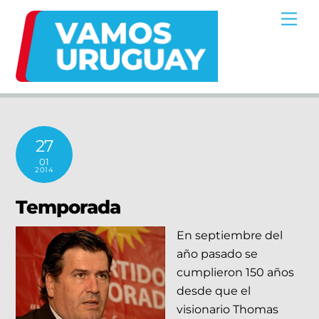
Skip
Me
to
content
27
01
2014
Temporada
En septiembre del
año pasado se
cumplieron 150 años
desde que el
visionario Thomas