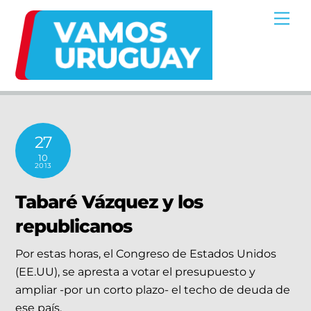
Skip
Me
to
content
27
10
2013
Tabaré Vázquez y los
republicanos
Por estas horas, el Congreso de Estados Unidos
(EE.UU), se apresta a votar el presupuesto y
ampliar -por un corto plazo- el techo de deuda de
ese país.