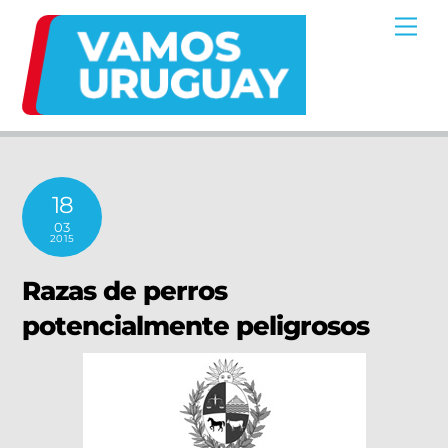
Skip
Me
to
content
18
03
2015
Razas de perros
potencialmente peligrosos