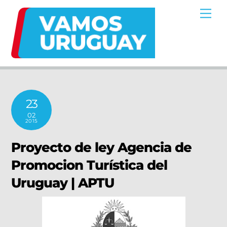
Skip
Me
to
content
23
02
2015
Proyecto de ley Agencia de
Promocion Turística del
Uruguay | APTU