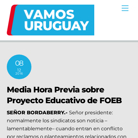
Skip
Me
to
content
08
12
2016
Media Hora Previa sobre
Proyecto Educativo de FOEB
SEÑOR BORDABERRY.-
Señor presidente:
normalmente los sindicatos son noticia –
lamentablemente– cuando entran en conflicto
por reclamos o planteamientos relacionados con