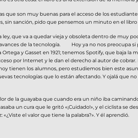
que son muy buenas para el acceso de los estudiantes 
s, sin sanción, pido que pensemos un minuto en el libro
 ley, que va a quedar vieja y obsoleta dentro de muy poco.
s avances de la tecnología. Hoy ya no nos preocupa si 
 Ortega y Gasset en 1921; tenemos Spotify, que baja la 
so por Internet y le dan el derecho al autor de cobrar. 
oy tienen los alumnos, pero estudiemos bien este asu
 nuevas tecnologías que lo están afectando. Y ojalá que n
lor de la guayaba que cuando era un niño iba caminando po
asaba un cura que le gritó «¡Cuidado!», y el ciclista se 
 «¿Viste el valor que tiene la palabra?». Y él aprendió.