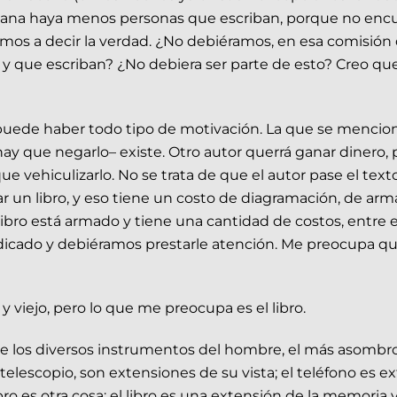
añana haya menos personas que escriban, porque no enc
vamos a decir la verdad. ¿No debiéramos, en esa comisió
 que escriban? ¿No debiera ser parte de esto? Creo que sí
 puede haber todo tipo de motivación. La que se menciona 
ay que negarlo– existe. Otro autor querrá ganar dinero, 
e vehiculizarlo. No se trata de que el autor pase el text
ar un libro, y eso tiene un costo de diagramación, de arm
libro está armado y tiene una cantidad de costos, entre ell
udicado y debiéramos prestarle atención. Me preocupa 
 viejo, pero lo que me preocupa es el libro.
e los diversos instrumentos del hombre, el más asombroso
telescopio, son extensiones de su vista; el teléfono es e
bro es otra cosa: el libro es una extensión de la memoria 