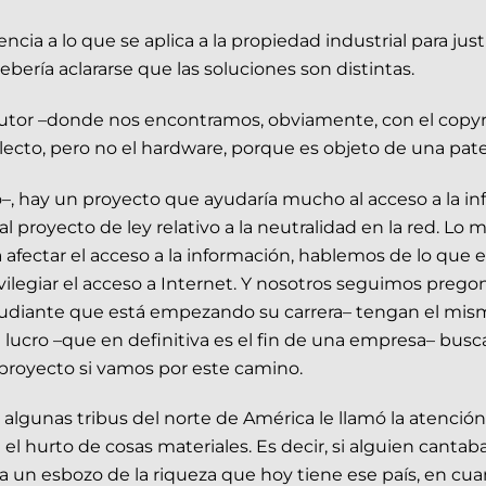
encia a lo que se aplica a la propiedad industrial para jus
ebería aclararse que las soluciones son distintas.
autor –donde nos encontramos, obviamente, con el copy
lecto, pero no el hardware, porque es objeto de una pat
o–, hay un proyecto que ayudaría mucho al acceso a la i
al proyecto de ley relativo a la neutralidad en la red. L
afectar el acceso a la información, hablemos de lo que 
vilegiar el acceso a Internet. Y nosotros seguimos preg
udiante que está empezando su carrera– tengan el mism
lucro –que en definitiva es el fin de una empresa– busc
 proyecto si vamos por este camino.
iar algunas tribus del norte de América le llamó la atenc
hurto de cosas materiales. Es decir, si alguien cantaba 
a un esbozo de la riqueza que hoy tiene ese país, en cua