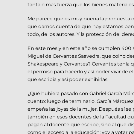
tanta o más fuerza que los bienes materiales
Me parece que es muy buena la propuesta qu
que darnos cuenta de que hoy estamos benefi
todo, de los autores. Y la protección del dere
En este mes y en este año se cumplen 400 añ
Miguel de Cervantes Saavedra, que coinci
Shakespeare y Cervantes? Cervantes tenía que
el permiso para hacerlo y así poder vivir de e
que escribía y así poder exhibirlas.
¿Qué hubiera pasado con Gabriel García Már
cuento: luego de terminarlo, García Márquez h
empeña las joyas de la mujer. Después sí se 
también en esos docentes de la Facultad que 
pagan al docente que escribe, sino al que di
como el acceso a la educación; voy a votar p