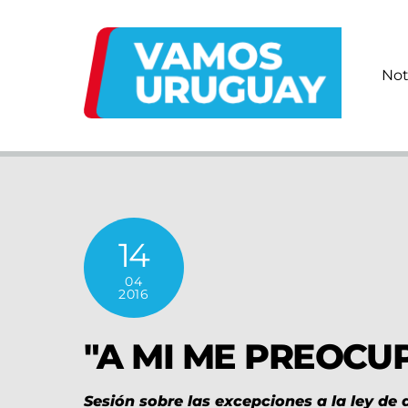
Skip
to
content
Not
14
04
2016
"A MI ME PREOCUP
Sesión sobre las excepciones a la ley de