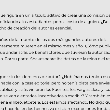
.
e figura en un artículo aditivo de crear una comisión 
ciando a los estudiantes pero a costa de alguien. ¿De qu
cho de creación del autor es esencial.
os de la muerte de los dos más grandes autores de la li
dentemente mueren en el mismo mes y año. ¿Cómo publi
 andar atrás de benefactores que tuvieran la autorizació
llo. Por su parte, Shakespeare iba detrás de la reina o el 
quez sin los derechos de autor? ¿Hubiéramos tenido eso
abla con la casa editorial pero no tenía plata para envia
publicó, y atrás vinieron los Fuentes, los Vargas Llosa 
se ven alentados, incentivados a escribir? Y también es
seña el libro, etcétera. Los estamos afectando. No digo
ara hacerlo (en los hechos ya existían excepciones fund