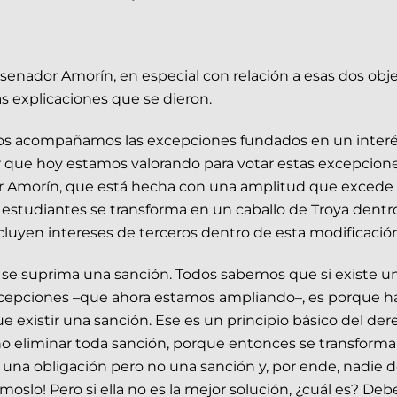
 senador Amorín, en especial con relación a esas dos obj
 explicaciones que se dieron.
ros acompañamos las excepciones fundados en un interé
rior que hoy estamos valorando para votar estas excepc
r Amorín, que está hecha con una amplitud que excede el
os estudiantes se transforma en un caballo de Troya dentr
ncluyen intereses de terceros dentro de esta modificació
 se suprima una sanción. Todos sabemos que si existe u
cepciones –que ahora estamos ampliando–, es porque h
ue existir una sanción. Ese es un principio básico del d
 no eliminar toda sanción, porque entonces se transforma 
una obligación pero no una sanción y, por ende, nadie de
moslo! Pero si ella no es la mejor solución, ¿cuál es? De