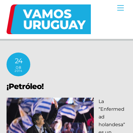
Skip
Me
to
content
24
08
2014
¡Petróleo!
La
“Enfermed
ad
holandesa“
es un