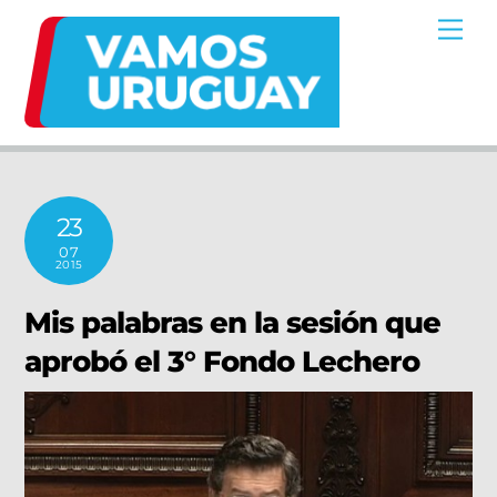
Skip
Me
to
content
23
07
2015
Mis palabras en la sesión que
aprobó el 3° Fondo Lechero