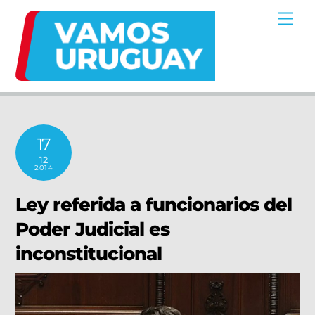
Skip
Me
to
content
17
12
2014
Ley referida a funcionarios del
Poder Judicial es
inconstitucional