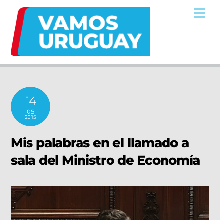
Skip
Me
to
content
14
05
2015
Mis palabras en el llamado a
sala del Ministro de Economía