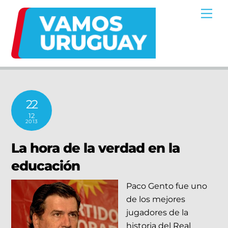
Skip
Me
to
content
22
12
2013
La hora de la verdad en la
educación
Paco Gento fue uno
de los mejores
jugadores de la
historia del Real