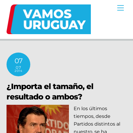
Skip
Me
to
content
07
07
2014
¿Importa el tamaño, el
resultado o ambos?
En los últimos
tiempos, desde
Partidos distintos al
nuestro, se ha