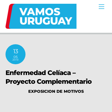
Skip
Me
to
content
13
05
2013
Enfermedad Celíaca –
Proyecto Complementario
EXPOSICION DE MOTIVOS