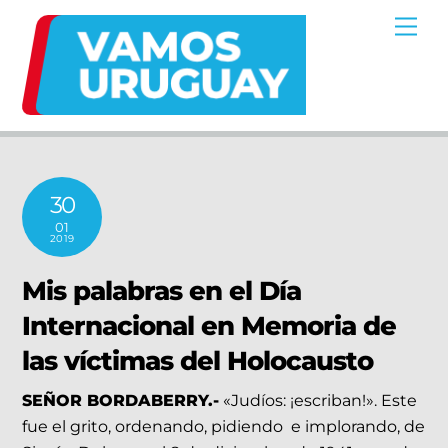
Skip
Me
to
content
30
01
2019
Mis palabras en el Día
Internacional en Memoria de
las víctimas del Holocausto
SEÑOR BORDABERRY.-
«Judíos: ¡escriban!». Este
fue el grito, ordenando, pidiendo e implorando, de