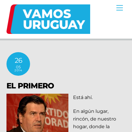
Skip
Me
to
content
26
05
2014
EL PRIMERO
Está ahí.
En algún lugar,
rincón, de nuestro
hogar, donde la